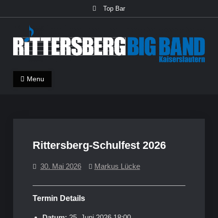
Skip
Top Bar
to
content
Rittersberg Big Band
Menu
Rittersberg-Schulfest 2026
30. Mai 2026
Markus Lücke
Termin Details
Datum:
25. Juni 2026 18:00