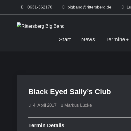
Skip
0631-362170
bigband@rittersberg.de
Lu
to
content
Rittersberg Big 
Start
News
Termine
Black Eyed Sally’s Club
4. April 2017
Markus Lücke
Termin Details