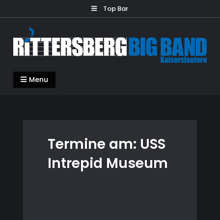
Skip
Top Bar
to
content
Rittersberg Big Band
Menu
Termine am:
USS
Intrepid Museum