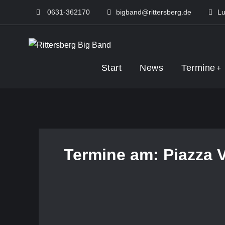
Skip
0631-362170
bigband@rittersberg.de
Lu
to
content
Rittersberg Big 
Start
News
Termine
Termine am:
Piazza 