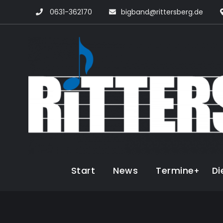
Skip
0631-362170
bigband@rittersberg.de
to
content
Start
News
Termine
Di