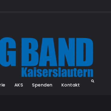
Ritt
Big
Search
rie
AKS
Spenden
Kontakt