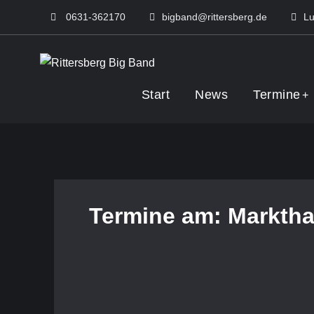
Skip
0631-362170
bigband@rittersberg.de
Lu
to
content
Rittersberg Big 
Start
News
Termine
Termine am:
Marktha