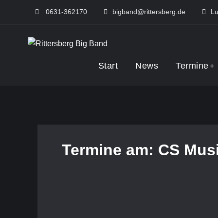
Skip
0631-362170
bigband@rittersberg.de
Lu
to
content
Rittersberg Big 
Start
News
Termine
Termine am:
CS Musi