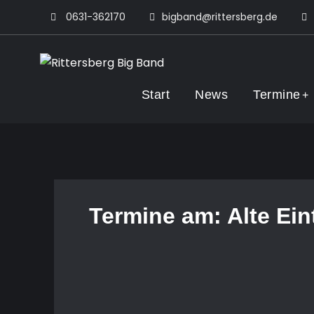
Skip
0631-362170
bigband@rittersberg.de
to
content
Rittersberg Big
Start
News
Termine
Termine am:
Alte Ein