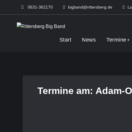
Skip
0631-362170
bigband@rittersberg.de
Lu
to
content
Rittersberg Big 
Start
News
Termine
Termine am:
Adam-O